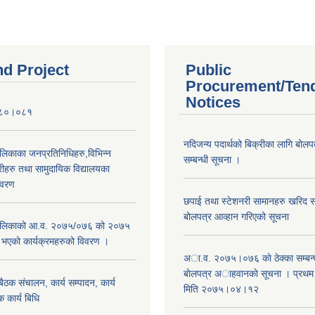
nd Project
Public
Procurement/Ten
Notices
०८०।०८१
नदिजन्य पदार्थको बिक्रीका लागि बोलप
ालिकाका जनप्रतिनिधिहरु,विभिन्न
सम्बन्धी सूचना ।
रीहरु तथा सामुदायिक विद्यालयका
िवरण
छपाई तथा स्टेशनरी सामानहरु खरिद सम्
बोलपत्र आव्हान गरिएको सूचना
रपालिकाको आ.व. २०७५/०७६ को २०७५
म भएको कार्यक्रमहरुको विवरण ।
अा.व. २०७५।०७६ काे ठेक्का सम्बन्ध
बाेलपत्र अाहवानकाे सूचना । प्रथ
ठक संचालन, कार्य सम्पादन, कार्य
मिति २०७५।०४।१२
 कार्य बिधि