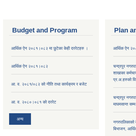
Budget and Program
Plan a
आर्थिक ऐन २०८१।०८२ मा छुटेका केही दररेटहरु ।
आर्थिक ऐन २
आर्थिक ऐन २०८१।०८२
चन्द्रपुर नगरप
शाखाका कर्मचा
प्र.अ.हरुको व
आ. व. २०८१/०८२ को नीति तथा कार्यक्रम र बजेट
चन्द्रपुर नग
आ. व. २०८०।०८१ को दररेट
माघमसान्त सम्
अन्य
नगरपालिकाको बै
बिभाजन, आर्थिक