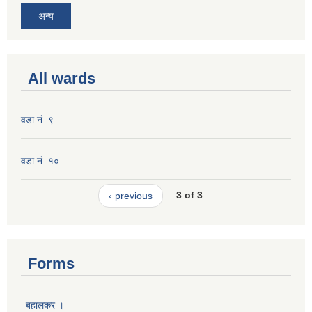
अन्य
All wards
वडा नं. ९
वडा नं. १०
‹ previous
3 of 3
Forms
बहालकर ।