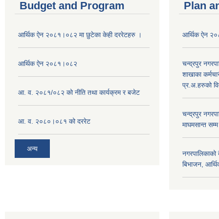
Budget and Program
Plan a
आर्थिक ऐन २०८१।०८२ मा छुटेका केही दररेटहरु ।
आर्थिक ऐन २
आर्थिक ऐन २०८१।०८२
चन्द्रपुर नगरप
शाखाका कर्मचा
प्र.अ.हरुको व
आ. व. २०८१/०८२ को नीति तथा कार्यक्रम र बजेट
चन्द्रपुर नग
आ. व. २०८०।०८१ को दररेट
माघमसान्त सम्
अन्य
नगरपालिकाको बै
बिभाजन, आर्थिक