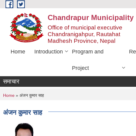
Skip to main content
Chandrapur Municipality
Office of municipal executive
Chandranigahpur, Rautahat
Madhesh Province, Nepal
Home
Introduction
Program and
Re
Project
समाचार
You are here
Home
» अंजन कुमार साह
अंजन कुमार साह