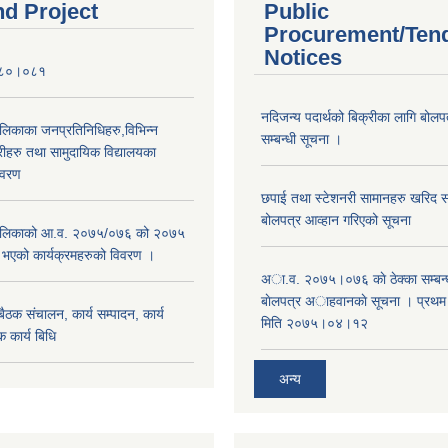
nd Project
Public
Procurement/Ten
Notices
०८०।०८१
नदिजन्य पदार्थको बिक्रीका लागि बोलप
ालिकाका जनप्रतिनिधिहरु,विभिन्न
सम्बन्धी सूचना ।
रीहरु तथा सामुदायिक विद्यालयका
िवरण
छपाई तथा स्टेशनरी सामानहरु खरिद सम्
बोलपत्र आव्हान गरिएको सूचना
रपालिकाको आ.व. २०७५/०७६ को २०७५
म भएको कार्यक्रमहरुको विवरण ।
अा.व. २०७५।०७६ काे ठेक्का सम्बन्ध
बाेलपत्र अाहवानकाे सूचना । प्रथ
ठक संचालन, कार्य सम्पादन, कार्य
मिति २०७५।०४।१२
 कार्य बिधि
अन्य