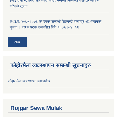
छपाई तथा स्टेशनरी सामानहरु खरिद सम्बन्धी सिलबन्दी बोलपत्र आव्हान
गरिएको सूचना
अा.व. २०७५।०७६ काे ठेक्का सम्बन्धी शिलबन्दी बाेलपत्र अाहवानकाे
सूचना । प्रथम पटक प्रकाशित मिति २०७५।०४।१२
अन्य
फोहोरमैला व्यवस्थापन सम्बन्धी सूचनाहरु
फोहोर मैला व्यवस्थापन डयासबोर्ड
Rojgar Sewa Mulak