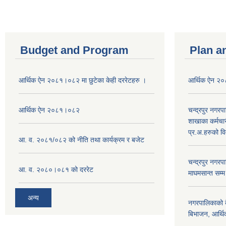
Budget and Program
Plan a
आर्थिक ऐन २०८१।०८२ मा छुटेका केही दररेटहरु ।
आर्थिक ऐन २
आर्थिक ऐन २०८१।०८२
चन्द्रपुर नगरप
शाखाका कर्मचा
प्र.अ.हरुको व
आ. व. २०८१/०८२ को नीति तथा कार्यक्रम र बजेट
चन्द्रपुर नग
आ. व. २०८०।०८१ को दररेट
माघमसान्त सम्
अन्य
नगरपालिकाको बै
बिभाजन, आर्थिक