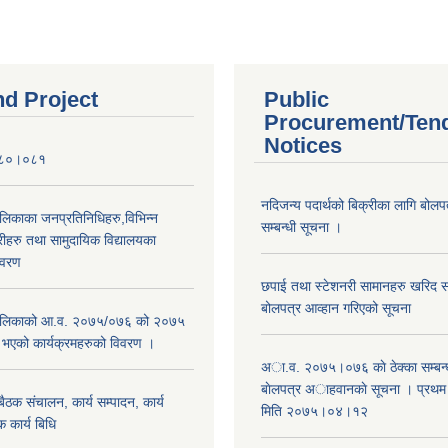
nd Project
Public
Procurement/Ten
Notices
०८०।०८१
नदिजन्य पदार्थको बिक्रीका लागि बोलप
ालिकाका जनप्रतिनिधिहरु,विभिन्न
सम्बन्धी सूचना ।
रीहरु तथा सामुदायिक विद्यालयका
िवरण
छपाई तथा स्टेशनरी सामानहरु खरिद सम्
बोलपत्र आव्हान गरिएको सूचना
रपालिकाको आ.व. २०७५/०७६ को २०७५
म भएको कार्यक्रमहरुको विवरण ।
अा.व. २०७५।०७६ काे ठेक्का सम्बन्ध
बाेलपत्र अाहवानकाे सूचना । प्रथ
ठक संचालन, कार्य सम्पादन, कार्य
मिति २०७५।०४।१२
 कार्य बिधि