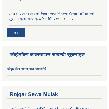
अा.व. २०७५।०७६ काे ठेक्का सम्बन्धी शिलबन्दी बाेलपत्र अाहवानकाे
सूचना । प्रथम पटक प्रकाशित मिति २०७५।०४।१२
अन्य
फोहोरमैला व्यवस्थापन सम्बन्धी सूचनाहरु
फोहोर मैला व्यवस्थापन डयासबोर्ड
Rojgar Sewa Mulak
स्थानिय तहको रोजगार रणनिति तर्जुमा गर्ने प्रयोजनको लागि यस चन्द्रपुर