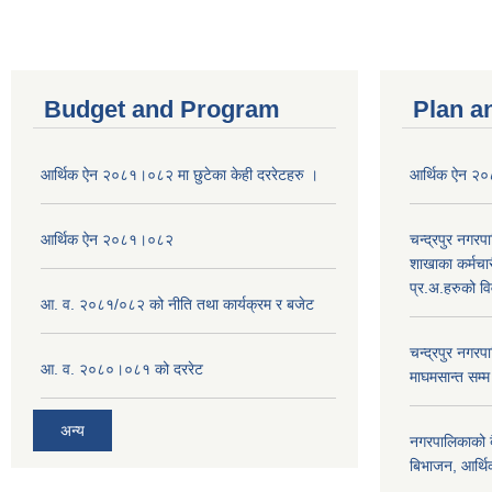
Budget and Program
Plan a
आर्थिक ऐन २०८१।०८२ मा छुटेका केही दररेटहरु ।
आर्थिक ऐन २
आर्थिक ऐन २०८१।०८२
चन्द्रपुर नगरप
शाखाका कर्मचा
प्र.अ.हरुको व
आ. व. २०८१/०८२ को नीति तथा कार्यक्रम र बजेट
चन्द्रपुर नग
आ. व. २०८०।०८१ को दररेट
माघमसान्त सम्
अन्य
नगरपालिकाको बै
बिभाजन, आर्थिक