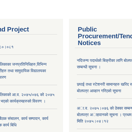
nd Project
Public
Procurement/Ten
Notices
०८०।०८१
नदिजन्य पदार्थको बिक्रीका लागि बोलप
ालिकाका जनप्रतिनिधिहरु,विभिन्न
सम्बन्धी सूचना ।
रीहरु तथा सामुदायिक विद्यालयका
िवरण
छपाई तथा स्टेशनरी सामानहरु खरिद सम्
बोलपत्र आव्हान गरिएको सूचना
रपालिकाको आ.व. २०७५/०७६ को २०७५
म भएको कार्यक्रमहरुको विवरण ।
अा.व. २०७५।०७६ काे ठेक्का सम्बन्ध
बाेलपत्र अाहवानकाे सूचना । प्रथ
ठक संचालन, कार्य सम्पादन, कार्य
मिति २०७५।०४।१२
 कार्य बिधि