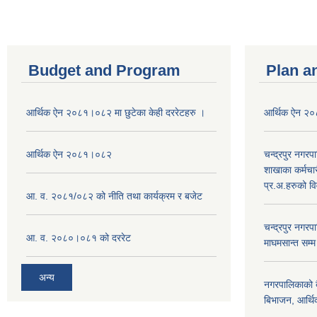
Budget and Program
Plan a
आर्थिक ऐन २०८१।०८२ मा छुटेका केही दररेटहरु ।
आर्थिक ऐन २
आर्थिक ऐन २०८१।०८२
चन्द्रपुर नगरप
शाखाका कर्मचा
प्र.अ.हरुको व
आ. व. २०८१/०८२ को नीति तथा कार्यक्रम र बजेट
चन्द्रपुर नग
आ. व. २०८०।०८१ को दररेट
माघमसान्त सम्
अन्य
नगरपालिकाको बै
बिभाजन, आर्थिक