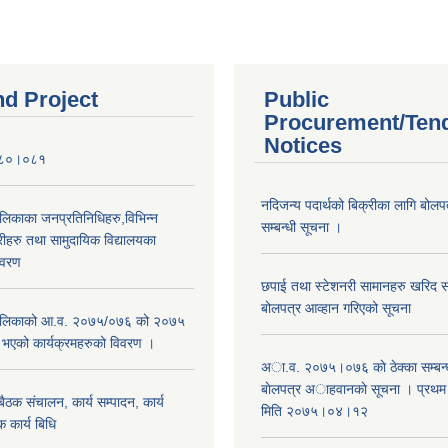
nd Project
Public
Procurement/Ten
Notices
०८०।०८१
नदिजन्य पदार्थको बिक्रीका लागि बोलप
ालिकाका जनप्रतिनिधिहरु,विभिन्न
सम्बन्धी सूचना ।
रीहरु तथा सामुदायिक विद्यालयका
िवरण
छपाई तथा स्टेशनरी सामानहरु खरिद सम्
बोलपत्र आव्हान गरिएको सूचना
रपालिकाको आ.व. २०७५/०७६ को २०७५
म भएको कार्यक्रमहरुको विवरण ।
अा.व. २०७५।०७६ काे ठेक्का सम्बन्ध
बाेलपत्र अाहवानकाे सूचना । प्रथ
ठक संचालन, कार्य सम्पादन, कार्य
मिति २०७५।०४।१२
 कार्य बिधि