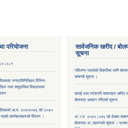
था परियोजना
सार्वजनिक खरीद / बोलप
सूचना
०८०।०८१
नदिजन्य पदार्थको बिक्रीका लागि बोलप
सम्बन्धी सूचना ।
ालिकाका जनप्रतिनिधिहरु,विभिन्न
रीहरु तथा सामुदायिक विद्यालयका
िवरण
छपाई तथा स्टेशनरी सामानहरु खरिद सम्
बोलपत्र आव्हान गरिएको सूचना
रपालिकाको आ.व. २०७५/०७६ को २०७५
म भएको कार्यक्रमहरुको विवरण ।
अा.व. २०७५।०७६ काे ठेक्का सम्बन्ध
बाेलपत्र अाहवानकाे सूचना । प्रथ