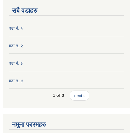
सबै वडाहरु
वडा नं. १
वडा नं. २
वडा नं. ३
वडा नं. ४
1 of 3
next ›
नमुना फारमहरु