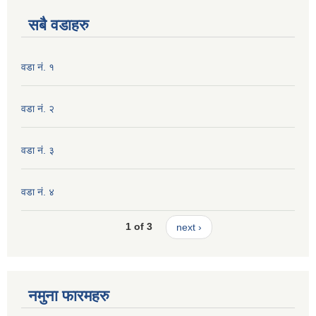
सबै वडाहरु
वडा नं. १
वडा नं. २
वडा नं. ३
वडा नं. ४
1 of 3
next ›
नमुना फारमहरु