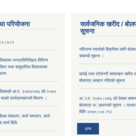
था परियोजना
सार्वजनिक खरीद / बोलप
सूचना
०८०।०८१
नदिजन्य पदार्थको बिक्रीका लागि बोलप
सम्बन्धी सूचना ।
ालिकाका जनप्रतिनिधिहरु,विभिन्न
रीहरु तथा सामुदायिक विद्यालयका
िवरण
छपाई तथा स्टेशनरी सामानहरु खरिद सम्
बोलपत्र आव्हान गरिएको सूचना
रपालिकाको आ.व. २०७५/०७६ को २०७५
म भएको कार्यक्रमहरुको विवरण ।
अा.व. २०७५।०७६ काे ठेक्का सम्बन्ध
बाेलपत्र अाहवानकाे सूचना । प्रथ
मिति २०७५।०४।१२
ठक संचालन, कार्य सम्पादन, कार्य
 कार्य बिधि
अन्य