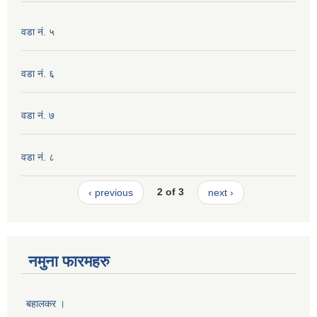
वडा नं. ५
वडा नं. ६
वडा नं. ७
वडा नं. ८
‹ previous
2 of 3
next ›
नमुना फारमहरु
बहालकर ।