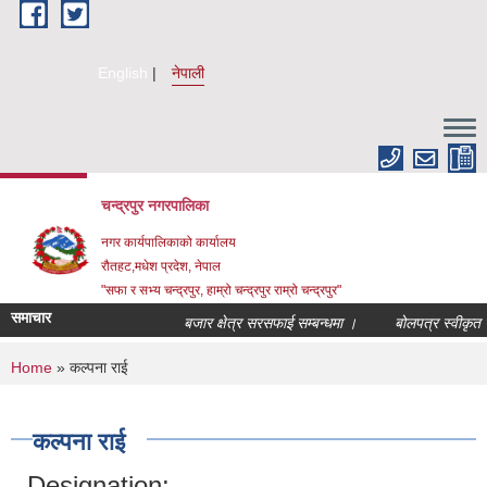
Skip to main content
English
नेपाली
चन्द्रपुर नगरपालिका
नगर कार्यपालिकाको कार्यालय
रौतहट,मधेश प्रदेश, नेपाल
"सफा र सभ्य चन्द्रपुर, हाम्रो चन्द्रपुर राम्रो चन्द्रपुर"
समाचार
बजार क्षेत्र सरसफाई सम्बन्धमा ।
बोलपत्र स्वीकृत गर्
You are here
Home
» कल्पना राई
कल्पना राई
Designation: