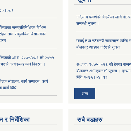
०८०।०८१
नदिजन्य पदार्थको बिक्रीका लागि बोलप
सम्बन्धी सूचना ।
ालिकाका जनप्रतिनिधिहरु,विभिन्न
रीहरु तथा सामुदायिक विद्यालयका
िवरण
छपाई तथा स्टेशनरी सामानहरु खरिद सम्
बोलपत्र आव्हान गरिएको सूचना
रपालिकाको आ.व. २०७५/०७६ को २०७५
म भएको कार्यक्रमहरुको विवरण ।
अा.व. २०७५।०७६ काे ठेक्का सम्बन्ध
बाेलपत्र अाहवानकाे सूचना । प्रथ
मिति २०७५।०४।१२
ठक संचालन, कार्य सम्पादन, कार्य
 कार्य बिधि
अन्य
 र निर्देशिका
सबै वडाहरु