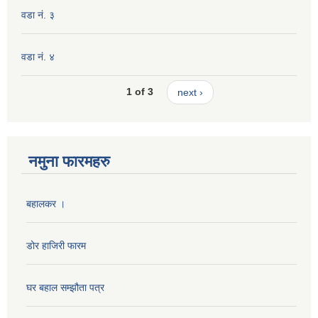
वडा नं. ३
वडा नं. ४
1 of 3
next ›
नमुना फारमहरु
बहालकर ।
डोर हाजिरी फारम
घर बहाल सम्झौता पत्र