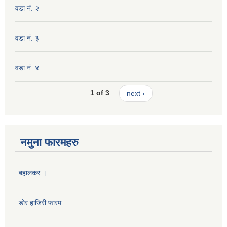
वडा नं. २
वडा नं. ३
वडा नं. ४
1 of 3
next ›
नमुना फारमहरु
बहालकर ।
डोर हाजिरी फारम