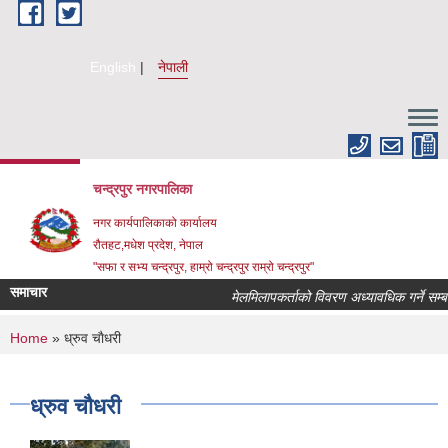
Skip to main content
English
नेपाली
चन्द्रपुर नगरपालिका
नगर कार्यपालिकाको कार्यालय
रौतहट,मधेश प्रदेश, नेपाल
"सफा र सभ्य चन्द्रपुर, हाम्रो चन्द्रपुर राम्रो चन्द्रपुर"
समाचार
मेलमिलापकर्ताको विवरण अध्यावधिक गर्ने सम्बन्धि
You are here
Home
» ध्रुव चाैधरी
ध्रुव चाैधरी