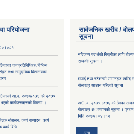
था परियोजना
सार्वजनिक खरीद / बोलप
सूचना
०८०।०८१
नदिजन्य पदार्थको बिक्रीका लागि बोलप
सम्बन्धी सूचना ।
ालिकाका जनप्रतिनिधिहरु,विभिन्न
रीहरु तथा सामुदायिक विद्यालयका
िवरण
छपाई तथा स्टेशनरी सामानहरु खरिद सम्
बोलपत्र आव्हान गरिएको सूचना
रपालिकाको आ.व. २०७५/०७६ को २०७५
म भएको कार्यक्रमहरुको विवरण ।
अा.व. २०७५।०७६ काे ठेक्का सम्बन्ध
बाेलपत्र अाहवानकाे सूचना । प्रथ
मिति २०७५।०४।१२
ठक संचालन, कार्य सम्पादन, कार्य
 कार्य बिधि
अन्य