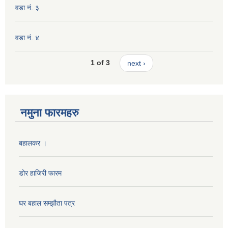
वडा नं. ३
वडा नं. ४
1 of 3
next ›
नमुना फारमहरु
बहालकर ।
डोर हाजिरी फारम
घर बहाल सम्झौता पत्र