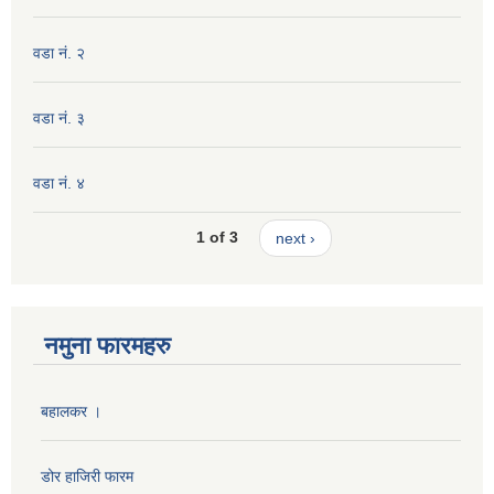
वडा नं. २
वडा नं. ३
वडा नं. ४
1 of 3
next ›
नमुना फारमहरु
बहालकर ।
डोर हाजिरी फारम