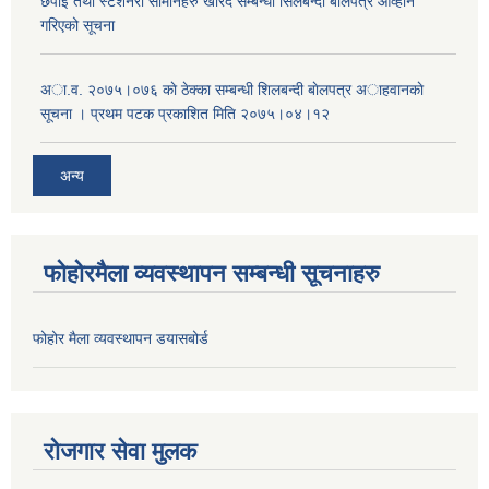
छपाई तथा स्टेशनरी सामानहरु खरिद सम्बन्धी सिलबन्दी बोलपत्र आव्हान
गरिएको सूचना
अा.व. २०७५।०७६ काे ठेक्का सम्बन्धी शिलबन्दी बाेलपत्र अाहवानकाे
सूचना । प्रथम पटक प्रकाशित मिति २०७५।०४।१२
अन्य
फोहोरमैला व्यवस्थापन सम्बन्धी सूचनाहरु
फोहोर मैला व्यवस्थापन डयासबोर्ड
रोजगार सेवा मुलक