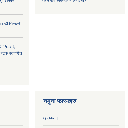
त्र आव्हान
फोहोर मैला व्यवस्थापन डयासबोर्ड
बन्धी सिलबन्दी
ी शिलबन्दी
म पटक प्रकाशित
नमुना फारमहरु
बहालकर ।