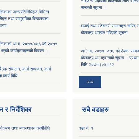
नदिजन्य पदार्थको बिक्रीका लागि बोलप
सम्बन्धी सूचना ।
ालिकाका जनप्रतिनिधिहरु,विभिन्न
रीहरु तथा सामुदायिक विद्यालयका
िवरण
छपाई तथा स्टेशनरी सामानहरु खरिद सम्
बोलपत्र आव्हान गरिएको सूचना
रपालिकाको आ.व. २०७५/०७६ को २०७५
म भएको कार्यक्रमहरुको विवरण ।
अा.व. २०७५।०७६ काे ठेक्का सम्बन्ध
बाेलपत्र अाहवानकाे सूचना । प्रथ
मिति २०७५।०४।१२
ठक संचालन, कार्य सम्पादन, कार्य
 कार्य बिधि
अन्य
 र निर्देशिका
सबै वडाहरु
 नविकरण तथा व्यवस्थापन कार्यविधि
वडा नं. १