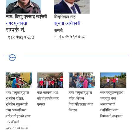
नामः विष्णु प्रसाद उप्रेती
मिश्रीलाल साह
नगर प्रवक्ता
सुचना अधिकारी
सम्पर्क नं.
सम्पर्क
९८४५५६१४५७
नं.
९८०२७३२५८७
नगर प्रमुखज्यूद्धारा
बाल क्लबका भाइ
नगर प्रमुखज्यूद्धारा
नगर प्रमुखज्यूद्धारा
भूमिहिन दलित,
बहिनीहरुसँग नगर
गरिब, बिपन्न
चन्द्रपुर नगर
भूमिहिन सुकुम्बासी
प्रमुख
विद्यार्थीहरुलाइ ब्याग
अस्पतालको
तथा अव्यवस्थित
वितरण
नवनिर्मित भवन
बसोबासीहरुको जग्गा
निर्माणको अनुगमन
नापजाँचको
उदघाटनका झलक