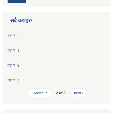
सबै वडाहरु
वडा नं. ५
वडा नं. ६
वडा नं. ७
वडा नं. ८
‹ previous
2 of 3
next ›