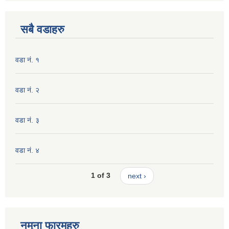
सबै वडाहरु
वडा नं. १
वडा नं. २
वडा नं. ३
वडा नं. ४
1 of 3
next ›
नमुना फारमहरु